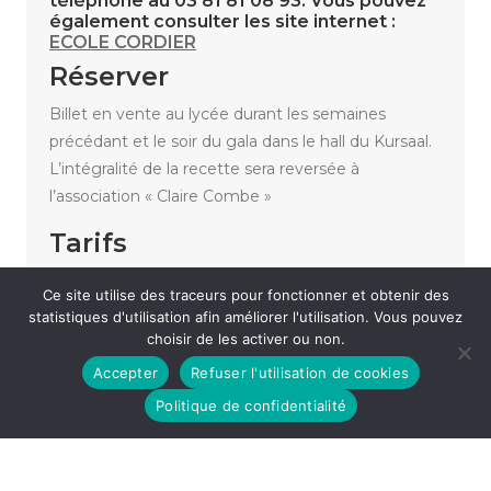
téléphone au 03 81 81 08 93. Vous pouvez
également consulter les site internet :
ECOLE CORDIER
Réserver
Billet en vente au lycée durant les semaines
précédant et le soir du gala dans le hall du Kursaal.
L’intégralité de la recette sera reversée à
l’association « Claire Combe »
Tarifs
Tarif unique : 3,00 €
Ce site utilise des traceurs pour fonctionner et obtenir des
statistiques d'utilisation afin améliorer l'utilisation. Vous pouvez
choisir de les activer ou non.
«
THAIS : HYMNE A LA JOIE
Accepter
Refuser l'utilisation de cookies
ALISON WHEELER – SPECTACLE COMPLET
»
Politique de confidentialité