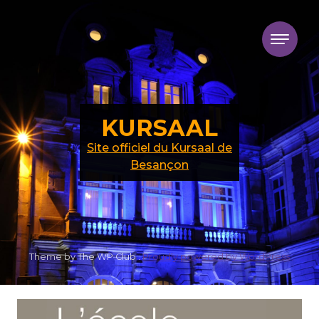
Skip to content
KURSAAL
Site officiel du Kursaal de
Besançon
Theme by The WP Club .
Proudly powered by WordPress