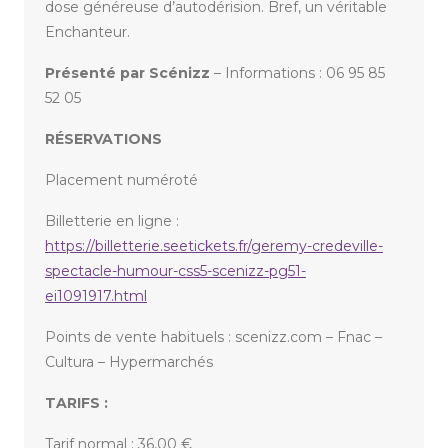
dose généreuse d’autodérision. Bref, un véritable
Enchanteur.
Présenté par Scénizz
– Informations : 06 95 85
52 05
RÉSERVATIONS
Placement numéroté
Billetterie en ligne :
https://billetterie.seetickets.fr/geremy-credeville-
spectacle-humour-css5-scenizz-pg51-
ei1091917.html
Points de vente habituels : scenizz.com – Fnac –
Cultura – Hypermarchés
TARIFS :
Tarif normal : 36,00 €