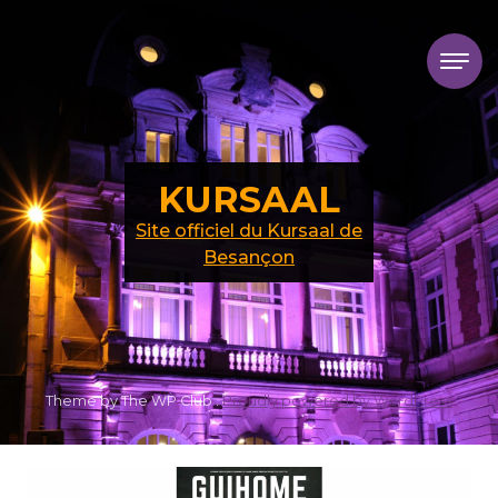
Skip to content
KURSAAL
Site officiel du Kursaal de
Besançon
Theme by The WP Club .
Proudly powered by WordPress