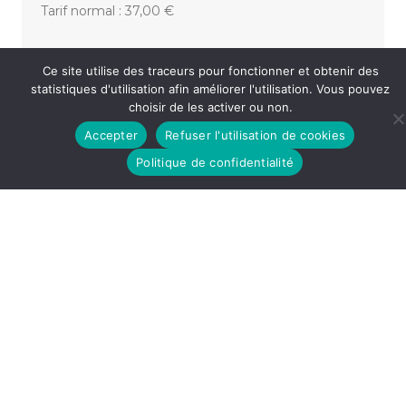
Tarif normal : 37,00 €
Ce site utilise des traceurs pour fonctionner et obtenir des
«
GREG DUTH – COQUILLES
statistiques d'utilisation afin améliorer l'utilisation. Vous pouvez
CATCH IMPRO – SAISON 20 – ÉPISODE 1
»
choisir de les activer ou non.
Accepter
Refuser l'utilisation de cookies
Politique de confidentialité