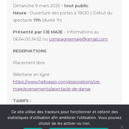
Dimanche 9 mars 2025 –
tout public
Heure
: Ouverture des portes à 16h30 | Début du
spectacle
17h
(durée 1h)
Présenté par CIE MAJE
– Informations au
06.64.00.34.52 ou
compagniemaje@gmail.com
RESERVATIONS
Placement libre
Billetterie en ligne :
https://www.helloasso.com/associations/cie-
maje/evenements/spectacle-de-danse
TARIFS :
Ce site utilise des traceurs pour fonctionner et obtenir des
Tarif unique : 12,00 €
statistiques d'utilisation afin améliorer l'utilisation. Vous pouvez
choisir de les activer ou non.