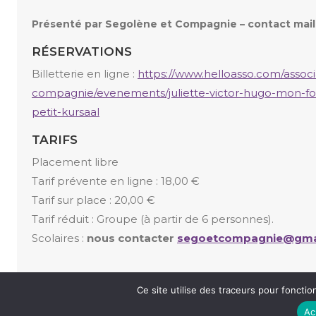
Présenté par Segolène et Compagnie – contact mai
RÉSERVATIONS
Billetterie en ligne :
https://www.helloasso.com/associ
compagnie/evenements/juliette-victor-hugo-mon-fo
petit-kursaal
TARIFS
Placement libre
Tarif prévente en ligne : 18,00 €
Tarif sur place : 20,00 €
Tarif réduit : Groupe (à partir de 6 personnes).
Scolaires :
nous contacter
segoetcompagnie@gma
Ce site utilise des traceurs pour fonction
«
ALEX FREDO
Ac