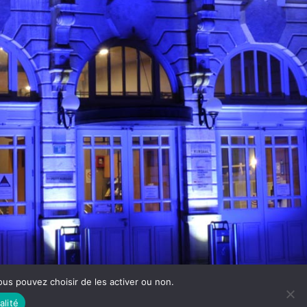
 Vous pouvez choisir de les activer ou non.
Theme by The WP Club .
Proudly powered by WordPress
alité