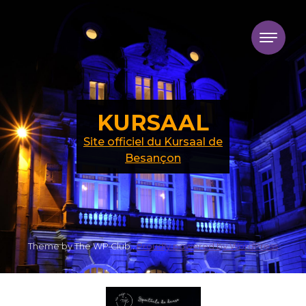
Skip to content
KURSAAL
Site officiel du Kursaal de
Besançon
Theme by The WP Club .
Proudly powered by WordPress