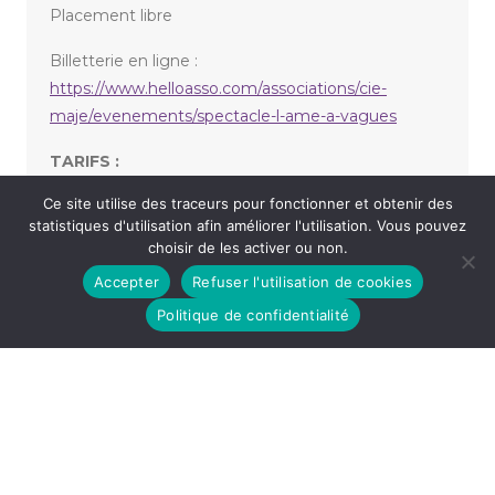
Placement libre
Billetterie en ligne :
https://www.helloasso.com/associations/cie-
maje/evenements/spectacle-l-ame-a-vagues
TARIFS :
Ce site utilise des traceurs pour fonctionner et obtenir des
12,00 € la place / 20,00 € le pass 2 jours
statistiques d'utilisation afin améliorer l'utilisation. Vous pouvez
choisir de les activer ou non.
Accepter
Refuser l'utilisation de cookies
«
DANIEL MORIN – CERTIFIÉ
ONCE UPON A TIME DAVID BOWIE
»
Politique de confidentialité