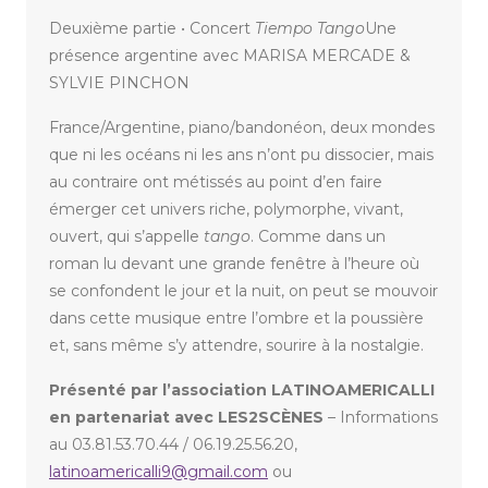
Deuxième partie • Concert
Tiempo Tango
Une
présence argentine avec MARISA MERCADE &
SYLVIE PINCHON
France/Argentine, piano/bandonéon, deux mondes
que ni les océans ni les ans n’ont pu dissocier, mais
au contraire ont métissés au point d’en faire
émerger cet univers riche, polymorphe, vivant,
ouvert, qui s’appelle
tango
. Comme dans un
roman lu devant une grande fenêtre à l’heure où
se confondent le jour et la nuit, on peut se mouvoir
dans cette musique entre l’ombre et la poussière
et, sans même s’y attendre, sourire à la nostalgie.
Présenté par l’association LATINOAMERICALLI
en partenariat avec LES2SCÈNES
– Informations
au 03.81.53.70.44 / 06.19.25.56.20,
latinoamericalli9@gmail.com
ou