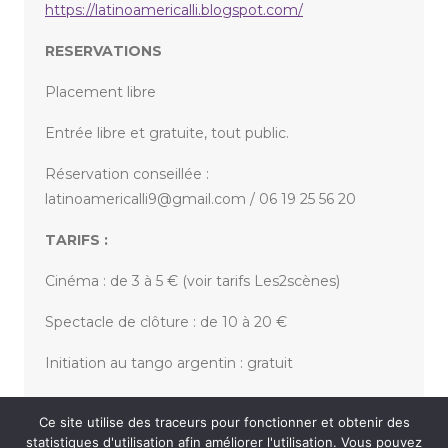
https://latinoamericalli.blogspot.com/
RESERVATIONS
Placement libre
Entrée libre et gratuite, tout public.
Réservation conseillée :
latinoamericalli9@gmail.com / 06 19 25 56 20
TARIFS :
Cinéma : de 3 à 5 € (voir tarifs Les2scènes)
Spectacle de clôture : de 10 à 20 €
Initiation au tango argentin : gratuit
Pass Kursaal Latinoamericalli : 25 et 35 €
Ce site utilise des traceurs pour fonctionner et obtenir des
statistiques d'utilisation afin améliorer l'utilisation. Vous pouvez