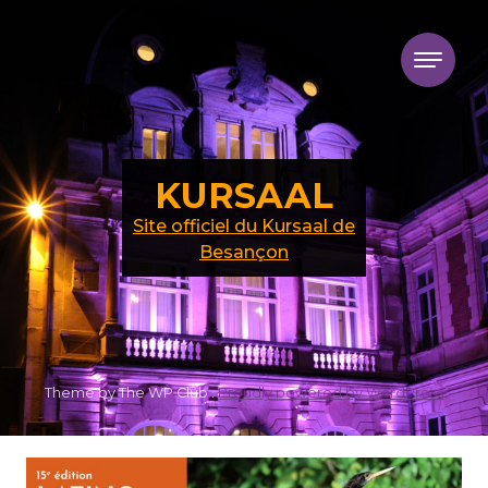
Skip to content
KURSAAL
Site officiel du Kursaal de
Besançon
Theme by The WP Club .
Proudly powered by WordPress