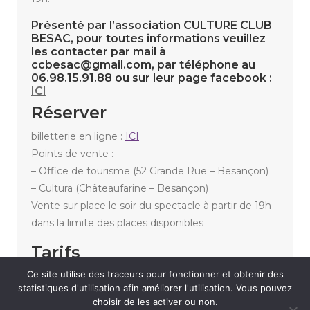
Présenté par l’association CULTURE CLUB
BESAC, pour toutes informations veuillez
les contacter par mail à
ccbesac@gmail.com, par téléphone au
06.98.15.91.88 ou sur leur page facebook :
ICI
Réserver
billetterie en ligne :
ICI
Points de vente :
– Office de tourisme (52 Grande Rue – Besançon)
– Cultura (Châteaufarine – Besançon)
Vente sur place le soir du spectacle à partir de 19h
dans la limite des places disponibles
Tarifs
Ce site utilise des traceurs pour fonctionner et obtenir des
Tarif unique : 15,00 €
statistiques d'utilisation afin améliorer l'utilisation. Vous pouvez
choisir de les activer ou non.