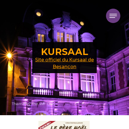
Skip to content
KURSAAL
Site officiel du Kursaal de
Besançon
Theme by The WP Club .
Proudly powered by WordPress