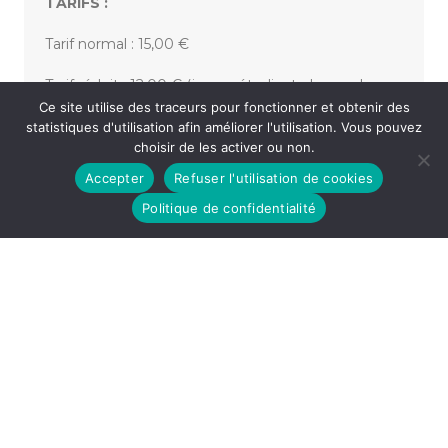
TARIFS :
Tarif normal : 15,00 €
Tarif réduit : 12,00 € (jeune, étudiant, demandeur,
Ce site utilise des traceurs pour fonctionner et obtenir des
demandeuse d’emploi)
statistiques d'utilisation afin améliorer l'utilisation. Vous pouvez
choisir de les activer ou non.
Accepter
Refuser l'utilisation de cookies
«
FORUM JOBS D’ÉTÉ
CONCERT CLASSIQUE CARITATIF
»
Politique de confidentialité