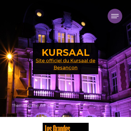
Skip to content
KURSAAL
Site officiel du Kursaal de
Besançon
Theme by The WP Club .
Proudly powered by WordPress