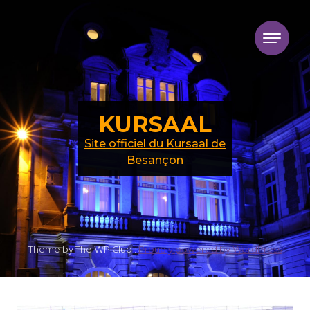
Skip to content
KURSAAL
Site officiel du Kursaal de
Besançon
Theme by The WP Club .
Proudly powered by WordPress