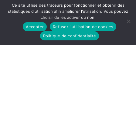
Ce site utilise des traceurs pour fonctionner et obtenir des
Tarif plein : 28,00 €
statistiques d'utilisation afin améliorer l'utilisation. Vous pouvez
choisir de les activer ou non.
Accepter
Refuser l'utilisation de cookies
«
ALEX RAMIRES : « PANACHE »
CE SOIR OU JAMAIS
»
Politique de confidentialité