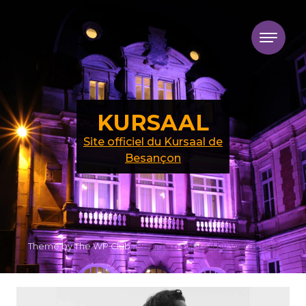
Skip to content
KURSAAL
Site officiel du Kursaal de
Besançon
Theme by The WP Club .
Proudly powered by WordPress