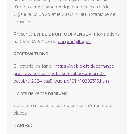
d’une tournée franco-belge qui fera escale à la
Cigale le 03.04.24 et le 28.03.24 au Botanique de
Bruxelles !
Présenté par
LE BRUIT QUI PENSE –
Informations
au 09 51 67 97 03 ou
bonjour@lbqp.fr
RESERVATIONS
Billetterie en ligne :
https://web.digitick.com/noe-
preszow-concert-petit-kursaal-besancon-02-
octobre-2024-css5-lbqp-pg101-ri10292313.html
Points de vente habituels
Guichet sur place le soir du concert s’il reste des
places
TARIFS :