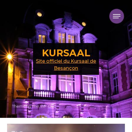
Skip to content
KURSAAL
Site officiel du Kursaal de
Besançon
Theme by The WP Club .
Proudly powered by WordPress