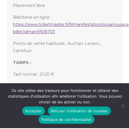
Placement libre
Billetterie en ligne :
https://www.ticketmaster.fr/fr/manifestation/ousanousava
billet/idmanif/618703
Points de vente habituels : Auchan, Leclerc,
Carrefour
TARIFS :
Tarif normal : 21,20 €
Tarif réduit : 17.20 €
Ce site utilise des traceurs pour fonctionner et obtenir des
statistiques d'utilisation afin améliorer l'utilisation. Vous pouvez
choisir de les activer ou non.
«
ÉDOUARD DELOIGNON – GRANDIRA PLUS TARD
Accepter
Refuser l'utilisation de cookies
UNIVERSITÉ OUVERTE – RENTRÉE SOLENNELLE
»
Politique de confidentialité