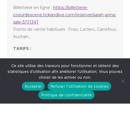
Billetterie en ligne :
https://billetterie-
coeurdescene.tickandlive.com/reserver/sarah-anna-
sale-3/111347
Points de vente habituels : Fnac, Leclerc, Carrefour,
Auchan…
TARIFS :
Tarif normal : 28,00 €
Ce site utilise des traceurs pour fonctionner et obtenir des
statistiques d'utilisation afin améliorer l'utilisation. Vous pouvez
choisir de les activer ou non.
«
LES FEMMES ONT TOUJOURS RAISON, LES
Accepter
Refuser l'utilisation de cookies
HOMMES N’ONT JAMAIS TORT
C’EST DECIDÉ JE DEVIENS UNE CONNASSE
»
Politique de confidentialité