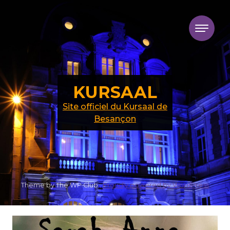
Skip to content
KURSAAL
Site officiel du Kursaal de
Besançon
Theme by The WP Club .
Proudly powered by WordPress