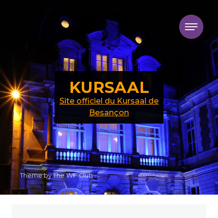
Skip to content
KURSAAL
Site officiel du Kursaal de
Besançon
Theme by The WP Club .
Proudly powered by WordPress