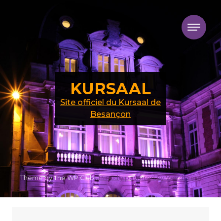
Skip to content
KURSAAL
Site officiel du Kursaal de
Besançon
Theme by The WP Club .
Proudly powered by WordPress