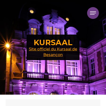
Skip to content
KURSAAL
Site officiel du Kursaal de
Besançon
Theme by The WP Club .
Proudly powered by WordPress