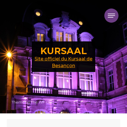
Skip to content
KURSAAL
Site officiel du Kursaal de
Besançon
Theme by The WP Club .
Proudly powered by WordPress