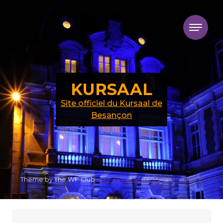
Skip to content
KURSAAL
Site officiel du Kursaal de
Besançon
Theme by The WP Club .
Proudly powered by WordPress