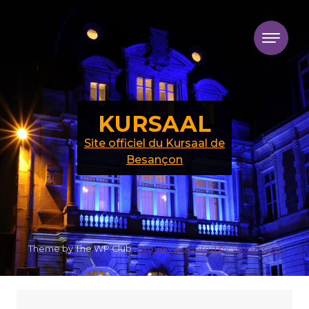
Skip to content
KURSAAL
Site officiel du Kursaal de
Besançon
Theme by The WP Club .
Proudly powered by WordPress