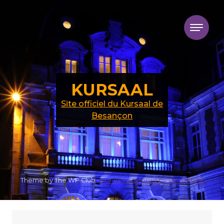
Skip to content
KURSAAL
Site officiel du Kursaal de
Besançon
Theme by The WP Club .
Proudly powered by WordPress