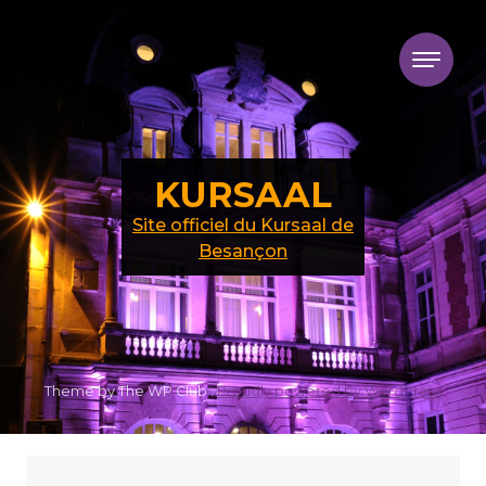
Skip to content
KURSAAL
Site officiel du Kursaal de
Besançon
Theme by The WP Club .
Proudly powered by WordPress