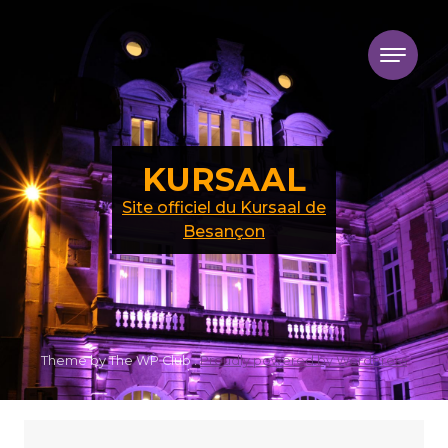
Skip to content
KURSAAL
Site officiel du Kursaal de
Besançon
Theme by The WP Club .
Proudly powered by WordPress