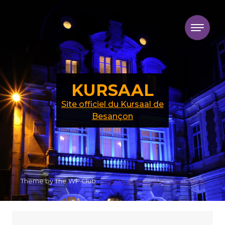
Skip to content
KURSAAL
Site officiel du Kursaal de
Besançon
Theme by The WP Club .
Proudly powered by WordPress