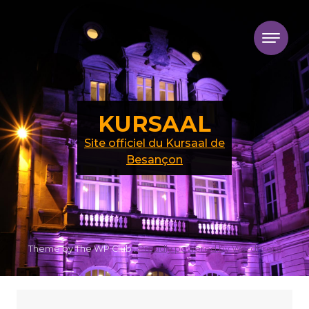
Skip to content
KURSAAL
Site officiel du Kursaal de
Besançon
Theme by The WP Club .
Proudly powered by WordPress