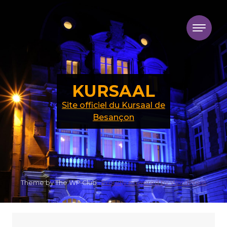
Skip to content
KURSAAL
Site officiel du Kursaal de
Besançon
Theme by The WP Club .
Proudly powered by WordPress