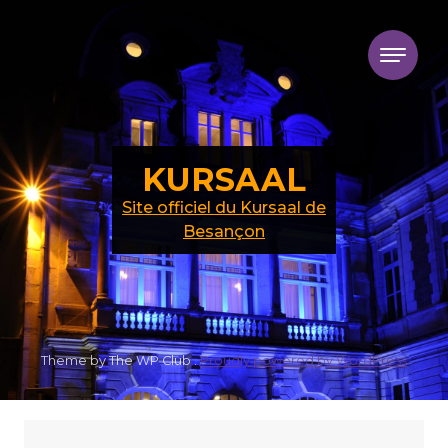
Skip to content
KURSAAL
Site officiel du Kursaal de
Besançon
Theme by The WP Club .
Proudly powered by WordPress