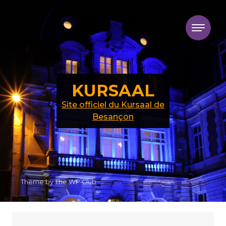
Skip to content
KURSAAL
Site officiel du Kursaal de
Besançon
Theme by The WP Club .
Proudly powered by WordPress