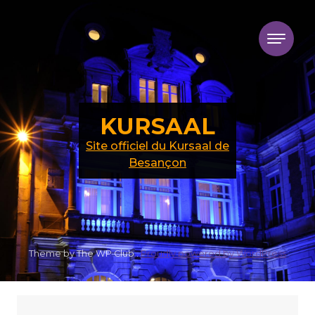
Skip to content
KURSAAL
Site officiel du Kursaal de
Besançon
Theme by The WP Club .
Proudly powered by WordPress