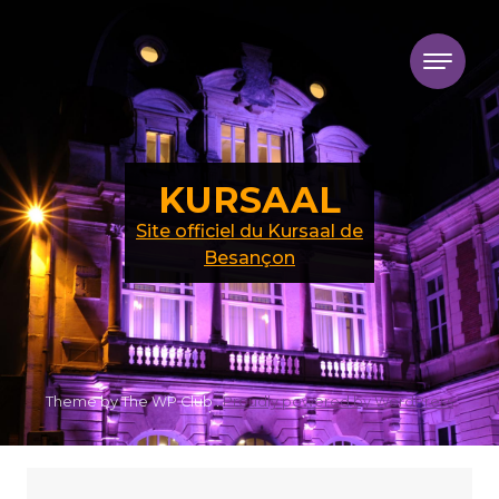
Skip to content
KURSAAL
Site officiel du Kursaal de
Besançon
Theme by The WP Club .
Proudly powered by WordPress