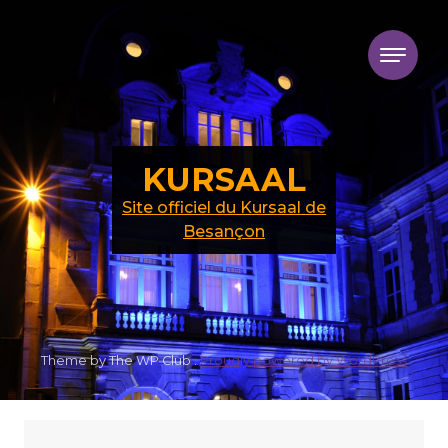
Skip to content
KURSAAL
Site officiel du Kursaal de
Besançon
Theme by The WP Club .
Proudly powered by WordPress