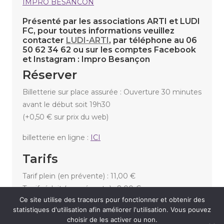
IMPRO BESANCON
Présenté par les associations ARTI et LUDI
FC, pour toutes informations veuillez
contacter
LUDI-ARTI
, par téléphone au 06
50 62 34 62 ou sur les comptes Facebook
et Instagram : Impro Besançon
Réserver
Billetterie sur place assurée : Ouverture 30 minutes
avant le début soit 19h30
(+0,50 € sur prix du web)
billetterie en ligne :
ICI
Tarifs
Tarif plein (en prévente) : 11,00 €
Tarrif réduit (en prévente) : 8,00 €
Ce site utilise des traceurs pour fonctionner et obtenir des
(+ 0,50 cts sur place le soir du spectacle)
statistiques d'utilisation afin améliorer l'utilisation. Vous pouvez
choisir de les activer ou non.