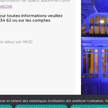
mprovisation de qualité, assurément pour
ANCON
our toutes informations veuillez
 34 62 ou sur les comptes
 le début soit 19h30
ner et obtenir des statistiques d'utilisation afin améliorer l'utilisation.
CATCHS IMPRO SAISON 18 – EPISODE 4
»