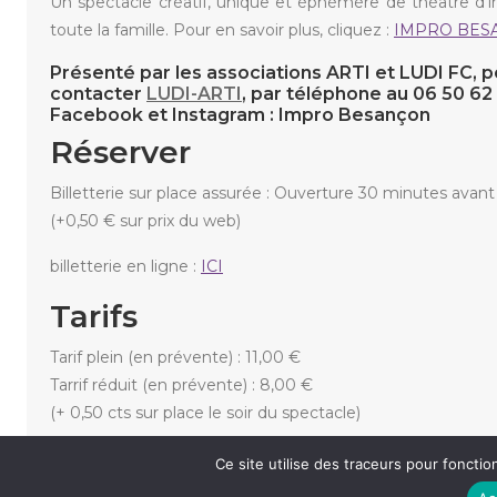
Un spectacle créatif, unique et éphémère de théâtre d’i
toute la famille. Pour en savoir plus, cliquez :
IMPRO BES
Présenté par les associations ARTI et LUDI FC, p
contacter
LUDI-ARTI
, par téléphone au 06 50 62
Facebook et Instagram : Impro Besançon
Réserver
Billetterie sur place assurée : Ouverture 30 minutes avant
(+0,50 € sur prix du web)
billetterie en ligne :
ICI
Tarifs
Tarif plein (en prévente) : 11,00 €
Tarrif réduit (en prévente) : 8,00 €
(+ 0,50 cts sur place le soir du spectacle)
Ce site utilise des traceurs pour fonction
«
HAMLET