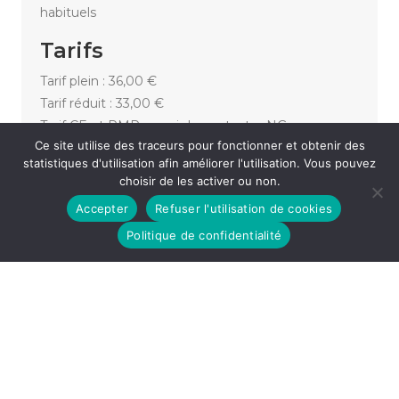
habituels
Tarifs
Tarif plein : 36,00 €
Tarif réduit : 33,00 €
Tarif CE et PMR merci de contacter NG
Ce site utilise des traceurs pour fonctionner et obtenir des
PRODUCTIONS : 03 81 54 20 47
statistiques d'utilisation afin améliorer l'utilisation. Vous pouvez
choisir de les activer ou non.
Accepter
Refuser l'utilisation de cookies
«
FESTIVAL DROLEMENT BIEN 2025
DAVID VOINSON
»
Politique de confidentialité