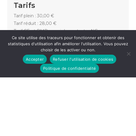
Tarifs
Tarif plein : 30,00 €
Tarif réduit : 28,00 €
Tarif CE et PMR merci de contacter NG
Ce site utilise des traceurs pour fonctionner et obtenir des
PRODUCTIONS : 03 81 54 20 47
statistiques d'utilisation afin améliorer l'utilisation. Vous pouvez
choisir de les activer ou non.
Accepter
Refuser l'utilisation de cookies
«
SWANN PERISSE « CALME »
ROMAN DODUIK
»
Politique de confidentialité