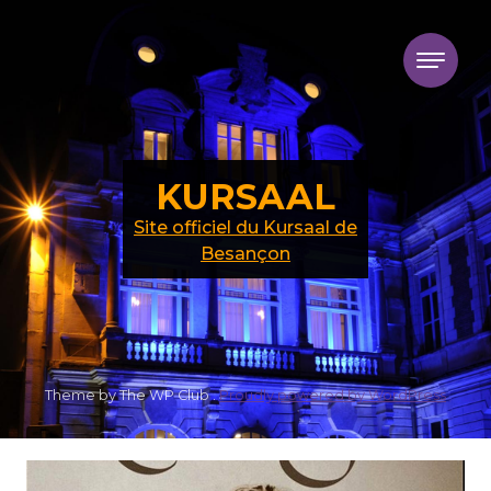
Skip to content
KURSAAL
Site officiel du Kursaal de
Besançon
Theme by The WP Club .
Proudly powered by WordPress