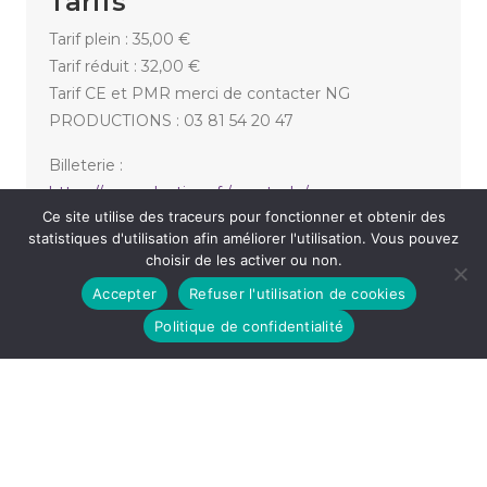
Tarifs
Tarif plein : 35,00 €
Tarif réduit : 32,00 €
Tarif CE et PMR merci de contacter NG
PRODUCTIONS : 03 81 54 20 47
Billeterie :
https://ngproductions.fr/spectacle/roman-
Ce site utilise des traceurs pour fonctionner et obtenir des
doduik/64afc7207353a
statistiques d'utilisation afin améliorer l'utilisation. Vous pouvez
choisir de les activer ou non.
Accepter
Refuser l'utilisation de cookies
«
DOULLY : « HIER J’ARRÊTE ! »
NICOLAS LACROIX
»
Politique de confidentialité