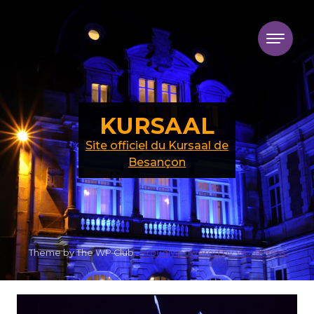
Skip to content
KURSAAL
Site officiel du Kursaal de
Besançon
Theme by The WP Club .
Proudly powered by WordPress